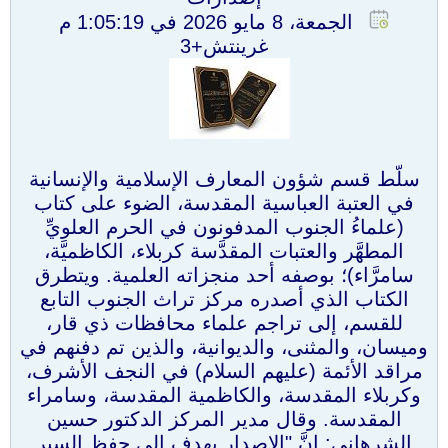
الجمعة، 8 مايو 2026 في 1:05:19 م
غرينتش+3
سلّط قسم شؤون المعارف الإسلامية والإنسانية
في العتبة العباسية المقدسة، الضوء على كتاب
(علماءُ الجنوب المدفونون في الحرم العلويِّ
المطهَّر والعتبات المقدَّسة كربلاء، الكاظميَّة،
سامرَّاء)؛ بوصفه أحد منجزاته العلمية. ويتطرق
الكتاب الذي أصدره مركز تراث الجنوب التابع
للقسم، إلى تراجم علماء محافظات ذي قار،
وميسان، والمثنى، والديوانية، والذين تم دفنهم في
مراقد الأئمة (عليهم السلام) في النجف الأشرف،
وكربلاء المقدسة، والكاظمية المقدسة، وسامراء
المقدسة. وقال مدير المركز الدكتور حسين
الشرهاني: إنَّ "الإصدار يهدف إلى حفظ السير