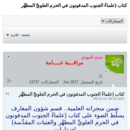
كتاب (علماءُ الجنوب المدفونون في الحرم العلويِّ المطهَّر
تصفية - فلترة
صدى المهدي
مراقـــبة عـــــامة
تاريخ التسجيل:
Jun 2017
المشاركات:
13737
كتاب (علماءُ الجنوب المدفونون في الحرم العلويِّ المطهَّر
#1
08-05-2026, 02:10 PM
ضمن منجزاته العلمية.. قسم شؤون المعارف
يسلّط الضوء على كتاب (علماءُ الجنوب المدفونون
في الحرم العلويِّ المطهَّر والعتبات المقدِّسة)
إصدارات