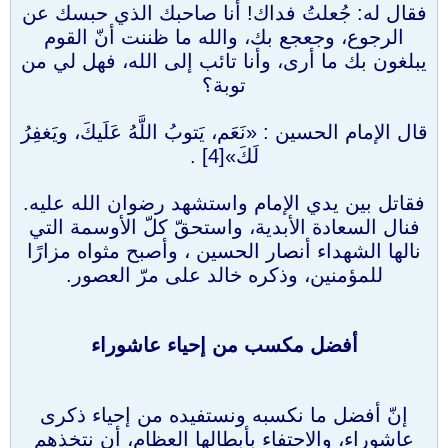
فقال له: جُعلتُ فداك! أنا صاحبك الذي حبسك عن
الرجوع، وجعجع بك، والله ما ظننت أنّ القوم
يبلغون بك ما أرى، وأنا تائب إلى الله، فهل لي من
توبة؟
قال الإمام الحسين : «نَعَم، يَتوبُ اللَّهُ عَلَيكَ، ويَغفِرُ
لَكَ»[4] .
فقاتل بين يدي الإمام واستشهد رضوان الله عليه.
فنال السعادة الأبدية، واستحقّ كلّ الأوسمة التي
نالها الشهداء أنصار الحسين ، وأصبح مثواه مزارًا
للمؤمنين، وذكره خالد على مرّ العصور.
أفضل مكسب من إحياء عاشوراء
إنّ أفضل ما نكسبه ونستفيده من إحياء ذكرى
عاشوراء، والاحتفاء بأبطالها العظام، أن نتخذهم