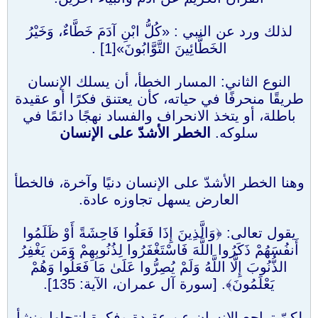
لذلك ورد عن النبي : «كُلُّ ابْنِ آدَمَ خَطَّاءٌ، وَخَيْرُ
الخَطَّائِينَ التَّوَّابُونَ»[1] .
النوع الثاني: المسار الخطأ، أن يسلك الإنسان
طريقًا منحرفًا في حياته، كأن يعتنق فكرًا أو عقيدة
باطلة، أو يتخذ الانحراف والفساد نهجًا دائمًا في
سلوكه.
الخطر الأشدّ على الإنسان
وهنا الخطر الأشدّ على الإنسان دنيًا وآخرة، فالخطأ
العارض يسهل تجاوزه عادة.
يقول تعالى: ﴿وَالَّذِينَ إِذَا فَعَلُوا فَاحِشَةً أَوْ ظَلَمُوا
أَنفُسَهُمْ ذَكَرُوا اللَّهَ فَاسْتَغْفَرُوا لِذُنُوبِهِمْ وَمَن يَغْفِرُ
الذُّنُوبَ إِلَّا اللَّهُ وَلَمْ يُصِرُّوا عَلَىٰ مَا فَعَلُوا وَهُمْ
يَعْلَمُونَ﴾. [سورة آل عمران، الآية: 135].
لكنّ تراجع الإنسان عن عقيدة وفكرة انتحلها ونشأ