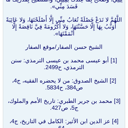
فَسَدَ مِنِّي».
اللَّهُمَّ لا تَدَعْ خَصْلَةً تُعَابُ مِنِّي إِلَّا أَصْلَحْتَهَا، وَلا عَائِبَةً
أُوَنَّبُ بِهَا إِلَّا حَسَّنْتَهَا، وَلا أُكْرُومَةً فِيَّ نَاقِصَةً إِلَّا
أَتْمَمْتَهَا».
الشيخ حسن الصفار/موقع الصفار
[1] أبو عيسى محمد بن عيسى الترمذي: سنن
الترمذي، ح2499.
[2] الشيخ الصدوق: من لا يحضره الفقيه، ج4،
ص384، ح5834.
[3] محمد بن جرير الطبري: تاريخ الأمم والملوك،
ج5، ص427.
[4] عز الدين ابن الأثير: الكامل في التاريخ، ج4،