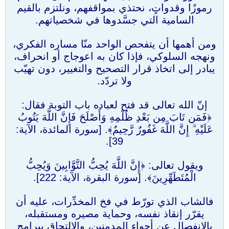
رموزًا وقدواتٍ، نحتذي بمواقفهم، ونلتزم بالقيم
السامية التي جسَّدوها في شخصياتهم.
ومن أهمها أن يتفحص الواحد منّا مساره الفكري،
ونهجه السلوكي، فإذا كان به اعوجاج أو انحراف،
يبادر إلى اتخاذ قرار التصحيح والتغيير، دون تهيّب
ولا تردّد.
إنّ الله تعالى قد فتح لعباده باب التوبة فقال:
﴿فَمَن تَابَ مِن بَعْدِ ظُلْمِهِ وَأَصْلَحَ فَإِنَّ اللَّهَ يَتُوبُ
عَلَيْهِ ۗ إِنَّ اللَّهَ غَفُورٌ رَّحِيمٌ﴾. [سورة المائدة، الآية:
39].
ويقول تعالى: ﴿إِنَّ اللَّهَ يُحِبُّ التَّوَّابِينَ وَيُحِبُّ
الْمُتَطَهِّرِينَ﴾. [سورة البقرة، الآية: 222].
فالشاب الذي تورّط في فخ المخدِّرات، عليه أن
يقرّر إنقاذ نفسه، وحماية مصيره ومستقبله،
بالانفصال عن أجواء المدمنين، والالتحاق ببرامج