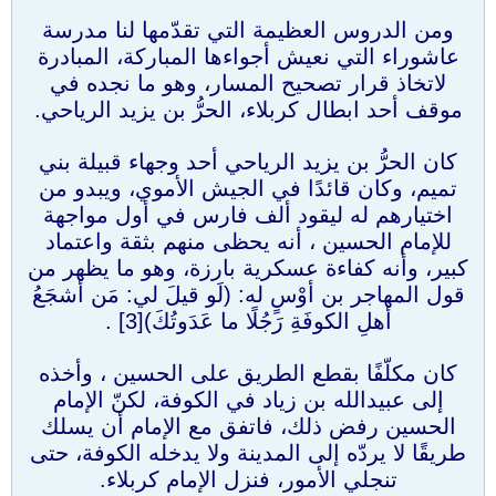
ومن الدروس العظيمة التي تقدّمها لنا مدرسة
عاشوراء التي نعيش أجواءها المباركة، المبادرة
لاتخاذ قرار تصحيح المسار، وهو ما نجده في
موقف أحد ابطال كربلاء، الحرُّ بن يزيد الرياحي.
كان الحرُّ بن يزيد الرياحي أحد وجهاء قبيلة بني
تميم، وكان قائدًا في الجيش الأموي، ويبدو من
اختيارهم له ليقود ألف فارس في أول مواجهة
للإمام الحسين ، أنه يحظى منهم بثقة واعتماد
كبير، وأنه كفاءة عسكرية بارزة، وهو ما يظهر من
قول المهاجر بن أوْسٍ له: (لَو قيلَ لي: مَن أشجَعُ
أهلِ الكوفَةِ رَجُلًا ما عَدَوتُكَ)[3] .
كان مكلّفًا بقطع الطريق على الحسين ، وأخذه
إلى عبيدالله بن زياد في الكوفة، لكنّ الإمام
الحسين رفض ذلك، فاتفق مع الإمام أن يسلك
طريقًا لا يردّه إلى المدينة ولا يدخله الكوفة، حتى
تنجلي الأمور، فنزل الإمام كربلاء.