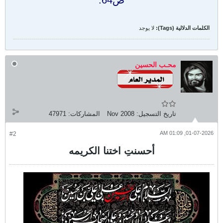
ص64.
الكلمات الدلالية (Tags):
لا يوجد
محـب الحسين
تاريخ التسجيل:
Nov 2008
المشاركات:
47971
01-07-2026, 01:09 AM
#2
أحسنتِ اختنا الكريمه