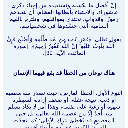
إنّ أفضل ما نكسبه ونستفيده من إحياء ذكرى
عاشوراء، والاحتفاء بأبطالها العظام، أن نتخذهم
رموزًا وقدواتٍ، نحتذي بمواقفهم، ونلتزم بالقيم
السامية التي جسَّدوها في شخصياتهم.
يقول تعالى: ﴿فَمَن تَابَ مِن بَعْدِ ظُلْمِهِ وَأَصْلَحَ فَإِنَّ
اللَّهَ يَتُوبُ عَلَيْهِ ۗ إِنَّ اللَّهَ غَفُورٌ رَّحِيمٌ﴾. [سورة
المائدة، الآية: 39].
هناك نوعان من الخطأ قد يقع فيهما الإنسان
النوع الأول: الخطأ العارض، حيث تصدر منه معصية
أو ذنب، نتيجة غفلة، أو ضعف إرادة، لسيطرة
شهوة أو رغبة على نفسه، وهذا أمر لا يكاد يسلم
منه أحدٌ إلّا من عصمه الله تعالى، بل حتى
المعصوم قد يُخطئ بترك الأولى: كما تحدّث
القرآن الكريم عن آدم وأنبياء آخرين.