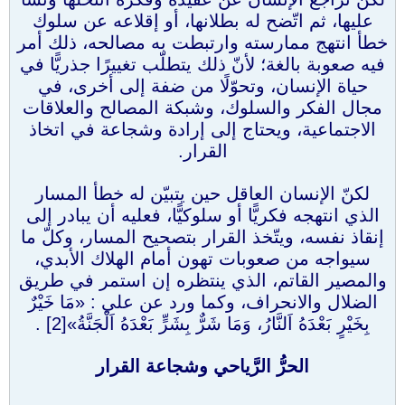
عليها، ثم اتّضح له بطلانها، أو إقلاعه عن سلوك
خطأ انتهج ممارسته وارتبطت به مصالحه، ذلك أمر
فيه صعوبة بالغة؛ لأنّ ذلك يتطلّب تغييرًا جذريًّا في
حياة الإنسان، وتحوّلًا من ضفة إلى أخرى، في
مجال الفكر والسلوك، وشبكة المصالح والعلاقات
الاجتماعية، ويحتاج إلى إرادة وشجاعة في اتخاذ
القرار.
لكنّ الإنسان العاقل حين يتبيّن له خطأ المسار
الذي انتهجه فكريًّا أو سلوكيًّا، فعليه أن يبادر إلى
إنقاذ نفسه، ويتّخذ القرار بتصحيح المسار، وكلّ ما
سيواجه من صعوبات تهون أمام الهلاك الأبدي،
والمصير القاتم، الذي ينتظره إن استمر في طريق
الضلال والانحراف، وكما ورد عن علي : «مَا خَيْرٌ
بِخَيْرٍ بَعْدَهُ اَلنَّارُ، وَمَا شَرٌّ بِشَرٍّ بَعْدَهُ اَلْجَنَّةُ»[2] .
الحرُّ الرَّياحي وشجاعة القرار