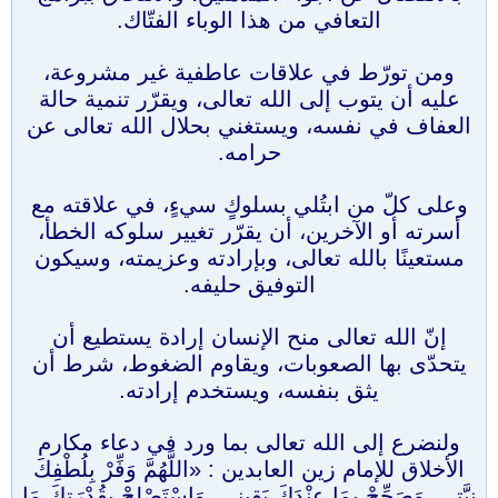
التعافي من هذا الوباء الفتّاك.
ومن تورّط في علاقات عاطفية غير مشروعة،
عليه أن يتوب إلى الله تعالى، ويقرّر تنمية حالة
العفاف في نفسه، ويستغني بحلال الله تعالى عن
حرامه.
وعلى كلّ من ابتُلي بسلوكٍ سيءٍ، في علاقته مع
أسرته أو الآخرين، أن يقرّر تغيير سلوكه الخطأ،
مستعينًا بالله تعالى، وبإرادته وعزيمته، وسيكون
التوفيق حليفه.
إنّ الله تعالى منح الإنسان إرادة يستطيع أن
يتحدّى بها الصعوبات، ويقاوم الضغوط، شرط أن
يثق بنفسه، ويستخدم إرادته.
ولنضرع إلى الله تعالى بما ورد في دعاء مكارم
الأخلاق للإمام زين العابدين : «اللَّهُمَّ وَفِّرْ بِلُطْفِكَ
نِيَّتِي، وَصَحِّحْ بِمَا عِنْدَكَ يَقِينِي، وَاسْتَصْلِحْ بِقُدْرَتِكَ مَا