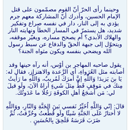
وحينما رأى الحرّ أنّ القوم مصمّمون على قتل
الإمام الحسين، وأدرك أنّ المشاركة معهم جرم
يؤدي به إلى النار، دار في نفسه صراع وتفكير
شديد، هل يستمرّ في المسار الخطأ ونهايته النار
والهلاك الأبدي؟ أم يصحح مساره، ويغيّر موقفه،
ويتحوّل إلى جبهة الحقّ والدفاع عن سبط رسول
الله ويضحي بنفسه ويكون مثواه الجنة؟
يقول صاحبه المهاجر بن أوْس، أنه رآه حينها وقد
أصابته مثل العُرَواءِ، أي الرَّعدة والاهتزاز، فقال له:
يَا بنَ يَزيدَ! وَاللَّهِ إنَّ أمرَكَ لَمُريبٌ، وَاللَّهِ ما رَأَيتُ
مِنكَ في مَوقِفٍ قَطُّ مِثلَ شَي‌ءٍ أراهُ الآنَ، ولَو قيلَ
لي: مَن أشجَعُ أهلِ الكوفَةِ رَجُلًا ما عَدَوتُكَ.
قالَ: إنّي وَاللَّهِ اُخَيِّرُ نَفسي بَينَ الجَنَّةِ وَالنّارِ، ووَاللَّهِ
لا أختارُ عَلَى الجَنَّةِ شَيئًا ولَو قُطِّعتُ وحُرِّقتُ، ثُمَّ
ضَرَبَ فَرَسَهُ فَلَحِقَ بِالحُسَينٍ .