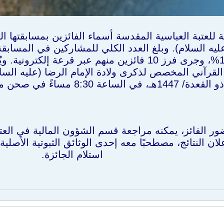
ة للعتبة العباسية المقدسة أسماء الفائزين بمسابقتها الث
الدرجة الكاملة 100%، وجرى فرز 10 فائزين منهم عبر قر
ر الفائز، يمكنه مراجعة قسم الشؤون المالية في العت
ان النتائج، مصطحبًا معه إحدى الوثائق الثبوتية الأصلي
استلام الجائزة.