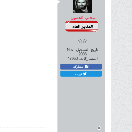
محـب الحسين
تاريخ التسجيل:
Nov
2008
المشاركات:
47953
مشاركة
تويت