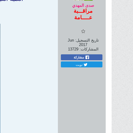
صدى المهدي
مراقـــبة
عـــــامة
تاريخ التسجيل:
Jun
2017
المشاركات:
13729
مشاركة
تويت