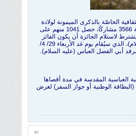
قافية الخاصّة بالذكرى الميمونة لولادة
الإمام علي الرضا (عليه السلام). وبلغ العدد الكلي للمشاركين في المسابقة 3566 مشاركًا، حصل 1041 منهم على
عة إلكترونية. ويُشترط لاستلام الجائزة أن يكون الفائز
حاضرًا في المحفل القرآني المخصص لذكرى ولادة الإمام الرضا (عليه السلام)، الذي سيُقام يوم غد الأربعاء 29/ 4/
بة العباسية المقدسة في مدة أقصاها
ة (البطاقة الوطنية أو جواز السفر) لغرض
#2