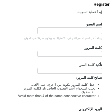
Register
إبدأ عملية تسجيلك.
اسم العضو
رجاء أدخل اسم العضو الذي تريد الاشتراك به ويكون معرفك في الموقع.
كلمة المرور
تأكيد كلمة السر
نصائح كلمة المرور:
اجعل كلمة المرور مكونة من 8 حرف على الأقل.
تجنب استخدام اسم العضوية الخاص بك ككلمة المرور
الخاصة بك.
Avoid more than 4 of the same consecutive character.
البريد الإلكتروني