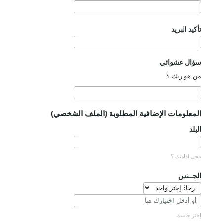
تأكيد البريد
سؤال عشوائي
من هو ربك ؟
المعلومات الإضافية المطلوبة (الملف الشخصي)
البلد
محل اقامتك ؟
الجــنس
إختر جنسك