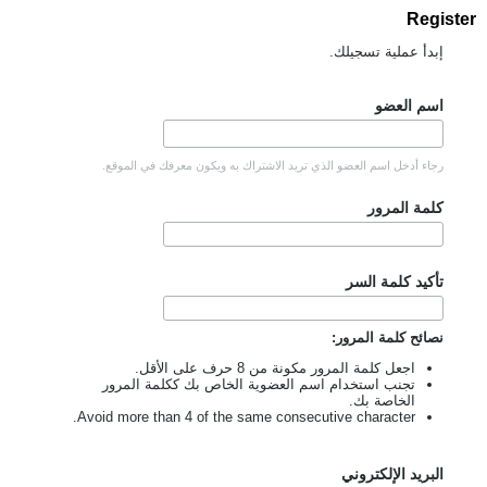
Register
إبدأ عملية تسجيلك.
اسم العضو
رجاء أدخل اسم العضو الذي تريد الاشتراك به ويكون معرفك في الموقع.
كلمة المرور
تأكيد كلمة السر
نصائح كلمة المرور:
اجعل كلمة المرور مكونة من 8 حرف على الأقل.
تجنب استخدام اسم العضوية الخاص بك ككلمة المرور
الخاصة بك.
Avoid more than 4 of the same consecutive character.
البريد الإلكتروني