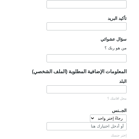
تأكيد البريد
سؤال عشوائي
من هو ربك ؟
المعلومات الإضافية المطلوبة (الملف الشخصي)
البلد
محل اقامتك ؟
الجــنس
إختر جنسك