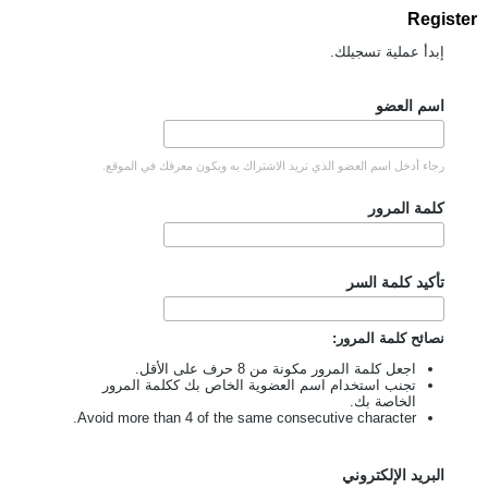
Register
إبدأ عملية تسجيلك.
اسم العضو
رجاء أدخل اسم العضو الذي تريد الاشتراك به ويكون معرفك في الموقع.
كلمة المرور
تأكيد كلمة السر
نصائح كلمة المرور:
اجعل كلمة المرور مكونة من 8 حرف على الأقل.
تجنب استخدام اسم العضوية الخاص بك ككلمة المرور
الخاصة بك.
Avoid more than 4 of the same consecutive character.
البريد الإلكتروني