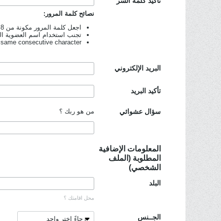
تأكيد كلمة السر
نصائح كلمة المرور:
اجعل كلمة المرور مكونة من 8 حرف على الأقل.
تجنب استخدام اسم العضوية ال
 same consecutive character.
البريد الإلكتروني
تأكيد البريد
سؤال عشوائي
من هو ربك ؟
المعلومات الإضافية
المطلوبة (الملف
الشخصي)
البلد
محل اقامتك ؟
الجــنس
رجاءً إختر واحد