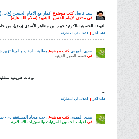
سيد فاضل
كتب موضوع
أقمار مع الامام الحسين (ع)... (5) حبيب بن مظاهر الأسدي على الميسرة
في
منتدى الإمام الحسين الشهيد (سلام الله عليه)
النهضة الحسينية-الكوثر: حبيب بن مظاهر الأسدي (رض)، من خاص
شاهد أكثر
|
الذهاب إلى المشاركة
صدى المهدي
كتب موضوع
مطلية بالذهب والمينا تزين
في
قسم الصور الدينيه
لوحات تعريفية مطلية
...
شاهد أكثر
|
الذهاب إلى المشاركة
صدى المهدي
كتب موضوع
رجب ميعاد المستغفرين - س
في
احباب الحسين للمرئيات والصوتيات الاسلاميه