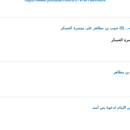
https://www.youtube.com/
tch?v=0tY6AX4t0f4
ة العسكر
بن مظاهر
 الإمام لدعوة بني أسد