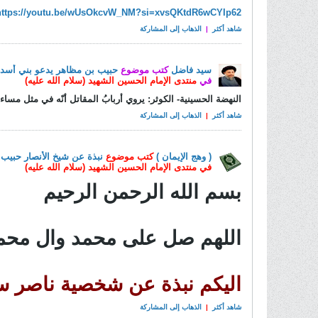
https://youtu.be/wUsOkcvW_NM?si=xvsQKtdR6wCYIp62
شاهد أكثر
|
الذهاب إلى المشاركة
سيد فاضل
كتب موضوع
حبيب بن مظاهر يدعو بني أسد ل
في
منتدى الإمام الحسين الشهيد (سلام الله عليه)
النهضة الحسينية- الكوثر: يروي أربابُ المقاتل أنّه في مثل مسا
شاهد أكثر
|
الذهاب إلى المشاركة
( وهج الإيمان )
كتب موضوع
نبذة عن شيخ الأنصار حبيب
في
منتدى الإمام الحسين الشهيد (سلام الله عليه)
بسم الله الرحمن الرحيم
اللهم صل على محمد وال محم
اليكم نبذة عن شخصية ناصر س
شاهد أكثر
|
الذهاب إلى المشاركة