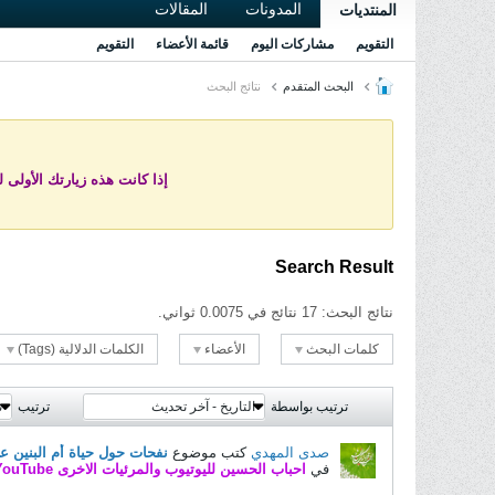
المدونات
المقالات
المنتديات
التقويم
مشاركات اليوم
قائمة الأعضاء
التقويم
البحث المتقدم
نتائج البحث
إذا كانت هذه زيارتك الأولى 
Search Result
نتائج البحث:
17 نتائج في 0.0075 ثواني.
كلمات البحث
الأعضاء
الكلمات الدلالية (Tags)
ترتيب بواسطة
التاريخ - آخر تحديث
ترتيب
ت
صدى المهدي
كتب موضوع
نفحات حول حياة أم البنين ع
في
احباب الحسين لليوتيوب والمرئيات الاخرى YouTube