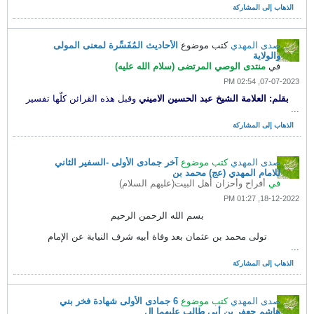
الذهاب إلى المشاركة
صدى المهدي
كتب موضوع
الأحاديث المُفَسِّرة لمعنى المولى
والولاية
في
منتدى الوصي المرتضى (سلام الله عليه)
07-07-2023, 02:54 PM
بقلم: العلامة الشيخ عبد الحسين الاميني
وقبل هذه القرائن كلّها تفسير
...
الذهاب إلى المشاركة
صدى المهدي
كتب موضوع
آخر جمادى الأولى -السفير الثاني
للامام المهدي (عج) محمد بن
في
أفراح وأحزان أهل البيت(عليهم السلام)
18-12-2022, 01:27 PM
بسم الله الرحمن الرحيم
تولى محمد بن عثمان بعد وفاة أبيه شرف النيابة عن الإمام
...
الذهاب إلى المشاركة
صدى المهدي
كتب موضوع
6 جمادى الأولى شهادة فخر بني
هاشم جعفر بن أبي طالب عليهما ال