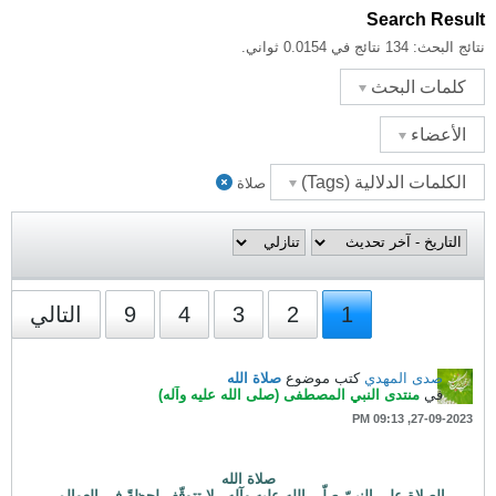
Search Result
نتائج البحث:
134 نتائج في 0.0154 ثواني.
كلمات البحث
الأعضاء
الكلمات الدلالية (Tags)
صلاة
1
2
3
4
9
التالي
صدى المهدي
كتب موضوع
صلاة الله
في
منتدى النبي المصطفى (صلى الله عليه وآله)
27-09-2023, 09:13 PM
صلاة الله
الصلاة على النبيّ صلّى الله عليه وآله.. لا تتوقّف لحظةً في العوالم.